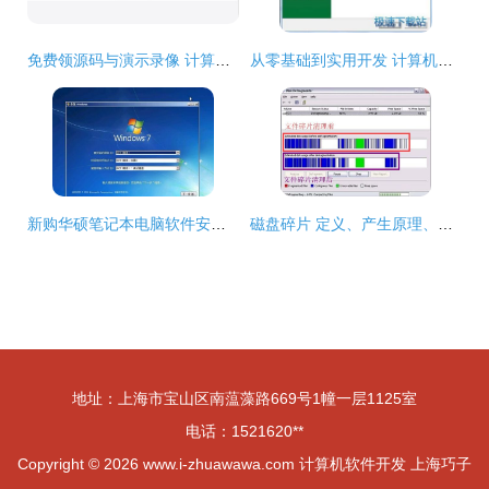
免费领源码与演示录像 计算机毕设与软件开发一站式学习助手
从零基础到实用开发 计算机软件开发入门教程
新购华硕笔记本电脑软件安装指南 从基础操作到开发环境搭建
磁盘碎片 定义、产生原理、清理原因及硬盘类型差异探析
地址：上海市宝山区南蕰藻路669号1幢一层1125室
电话：1521620**
Copyright © 2026
www.i-zhuawawa.com
计算机软件开发
上海巧子