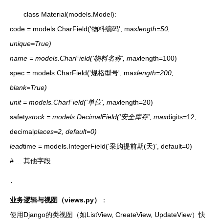
class Material(models.Model):
code = models.CharField('物料编码', max
length=50,
unique=True)
name = models.CharField('物料名称', max
length=100)
spec = models.CharField('规格型号', max
length=200,
blank=True)
unit = models.CharField('单位', max
length=20)
safety
stock = models.DecimalField('安全库存', max
digits=12,
decimal
places=2, default=0)
lead
time = models.IntegerField('采购提前期(天)', default=0)
# ... 其他字段
`
业务逻辑与视图（views.py）
：
使用Django的类视图（如ListView, CreateView, UpdateView）快